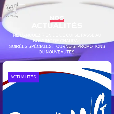
NOS
ACTUALITÉS
NE MANQUEZ RIEN DE CE QUI SE PASSE AU
BOWLING DE CHAURAY.
SOIRÉES SPÉCIALES, TOURNOIS, PROMOTIONS
OU NOUVEAUTÉS.
ACTUALITÉS