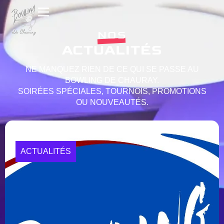
NOS
ACTUALITÉS
NE MANQUEZ RIEN DE CE QUI SE PASSE AU
BOWLING DE CHAURAY.
SOIRÉES SPÉCIALES, TOURNOIS, PROMOTIONS
OU NOUVEAUTÉS.
ACTUALITÉS