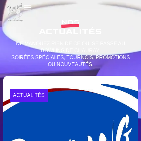
NOS
ACTUALITÉS
NE MANQUEZ RIEN DE CE QUI SE PASSE AU
BOWLING DE CHAURAY.
SOIRÉES SPÉCIALES, TOURNOIS, PROMOTIONS
OU NOUVEAUTÉS.
ACTUALITÉS