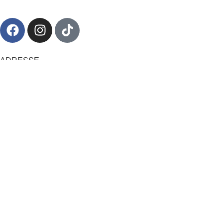
ADRESSE
23 Rue de Gay-Lussac
79180 Chauray
05 49 35 40 40
NOUS SITUER
Navigation
Bowling
Billards et Jeux